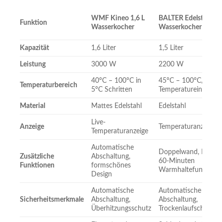
WMF Kineo 1,6 L
BALTER Edelstahl
Funktion
Wasserkocher
Wasserkocher
Kapazität
1,6 Liter
1,5 Liter
Leistung
3000 W
2200 W
40°C – 100°C in
45°C – 100°C, 7
Temperaturbereich
5°C Schritten
Temperatureinstellu
Material
Mattes Edelstahl
Edelstahl
Live-
Anzeige
Temperaturanzeige
Temperaturanzeige
Automatische
Doppelwand, BPA-fre
Zusätzliche
Abschaltung,
60-Minuten
Funktionen
formschönes
Warmhaltefunktion
Design
Automatische
Automatische
Sicherheitsmerkmale
Abschaltung,
Abschaltung,
Überhitzungsschutz
Trockenlaufschutz