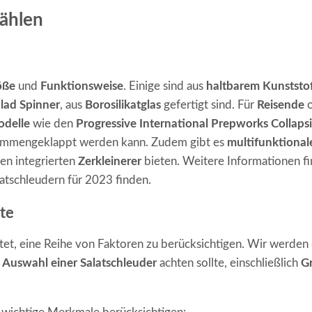
wählen
öße
und
Funktionsweise
. Einige sind aus
haltbarem Kunststo
lad Spinner
, aus
Borosilikatglas
gefertigt sind. Für
Reisende
o
odelle
wie den
Progressive International Prepworks Collapsi
usammengeklappt werden kann. Zudem gibt es
multifunktional
nen integrierten
Zerkleinerer
bieten. Weitere Informationen f
latschleudern für 2023 finden.
te
tet, eine Reihe von Faktoren zu berücksichtigen. Wir werden 
r
Auswahl einer Salatschleuder
achten sollte, einschließlich
G