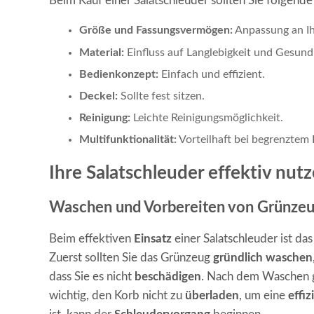
Beim Kauf einer Salatschleuder sollten Sie folgend
Größe und Fassungsvermögen:
Anpassung an Ih
Material:
Einfluss auf Langlebigkeit und Gesundh
Bedienkonzept:
Einfach und effizient.
Deckel:
Sollte fest sitzen.
Reinigung:
Leichte Reinigungsmöglichkeit.
Multifunktionalität:
Vorteilhaft bei begrenztem 
Ihre Salatschleuder effektiv nut
Waschen und Vorbereiten von Grünze
Beim effektiven
Einsatz
einer Salatschleuder ist da
Zuerst sollten Sie das Grünzeug
gründlich waschen
dass Sie es nicht
beschädigen
. Nach dem Waschen 
wichtig, den Korb nicht zu
überladen
, um eine
effi