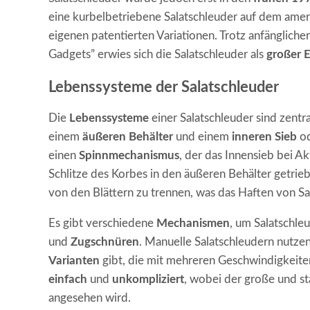
eine kurbelbetriebene Salatschleuder auf dem amer
eigenen patentierten Variationen. Trotz anfänglich
Gadgets” erwies sich die Salatschleuder als
großer E
Lebenssysteme der Salatschleuder
Die
Lebenssysteme
einer Salatschleuder sind zentra
einem
äußeren Behälter
und einem
inneren Sieb
od
einen
Spinnmechanismus
, der das Innensieb bei Ak
Schlitze des Korbes in den äußeren Behälter getrie
von den Blättern zu trennen, was das Haften von Sa
Es gibt verschiedene
Mechanismen
, um Salatschle
und
Zugschnüren
. Manuelle Salatschleudern nutz
Varianten
gibt, die mit mehreren Geschwindigkeiten
einfach
und
unkompliziert
, wobei der große und st
angesehen wird.