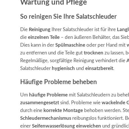
Wartung und Pflege
So reinigen Sie Ihre Salatschleuder
Die
Reinigung
Ihrer Salatschleuder ist für ihre
Langl
die
einzelnen Teile
– den äußeren Behälter, das Si
Dies kann in der
Spülmaschine
oder per Hand mit
zu entfernen und die Teile gut
trocknen
zu lassen, 
Regelmäßige, sorgfältige Reinigung verhindert die
A
Salatschleuder
hygienisch
und
einsatzbereit
.
Häufige Probleme beheben
Um
häufige Probleme
mit Salatschleudern zu behebe
zusammengesetzt
sind. Probleme wie
wackelnde G
durch eine
korrekte Montage
behoben werden. Stell
Schleudermechanismus
reibungslos funktioniert. B
einer
Seifenwasserlösung einweichen
und gründlic