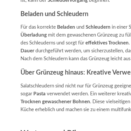
ist, kann der
Schleudervorgang
beginnen.
Beladen und Schleudern
Für das korrekte
Beladen
und
Schleudern
in einer 
Überladung
mit dem gewaschenen Grünzeug zu füll
des Schleuderns und sorgt für
effektives Trocknen
.
Dauer
durchgeführt werden, um sicherzustellen, d
Nach dem Schleudern kann das Grünzeug leicht au
Über Grünzeug hinaus: Kreative Ver
Salatschleudern sind nicht nur für Grünzeug geeigne
sogar
Pasta
verwendet werden. Ein weiterer kreativ
Trocknen gewaschener Bohnen
. Diese vielseitig
Küche erheblich und machen sie zu einem multifunk