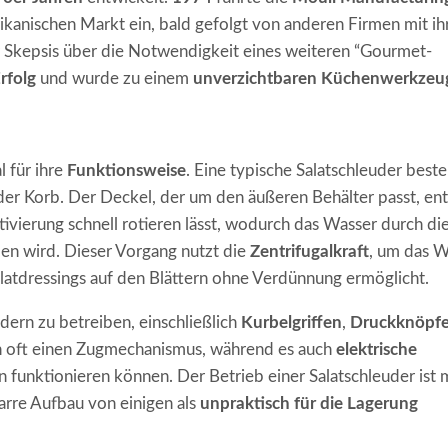
ikanischen Markt ein, bald gefolgt von anderen Firmen mit ih
er Skepsis über die Notwendigkeit eines weiteren “Gourmet-
rfolg
und wurde zu einem
unverzichtbaren Küchenwerkzeu
l für ihre
Funktionsweise
. Eine typische Salatschleuder beste
er Korb. Der Deckel, der um den äußeren Behälter passt, ent
tivierung schnell rotieren lässt, wodurch das Wasser durch di
ben wird. Dieser Vorgang nutzt die
Zentrifugalkraft
, um das W
latdressings auf den Blättern ohne Verdünnung ermöglicht.
udern zu betreiben, einschließlich
Kurbelgriffen
,
Druckknöpf
en oft einen Zugmechanismus, während es auch
elektrische
 funktionieren können. Der Betrieb einer Salatschleuder ist 
arre Aufbau von einigen als
unpraktisch für die Lagerung