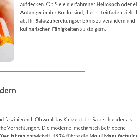
aufdecken. Ob Sie ein
erfahrener Heimkoch
oder e
Anfänger in der Küche
sind, dieser
Leitfaden
zielt 
ab, Ihr
Salatzubereitungserlebnis
zu verändern und 
kulinarischen Fähigkeiten
zu steigern.
udern
nd faszinierend. Obwohl das Konzept der Salatschleuder als
che Vorrichtungen. Die moderne, mechanisch betriebene
70er Jahren
entwickelt.
1974
führte die
Mouli Manufacturin