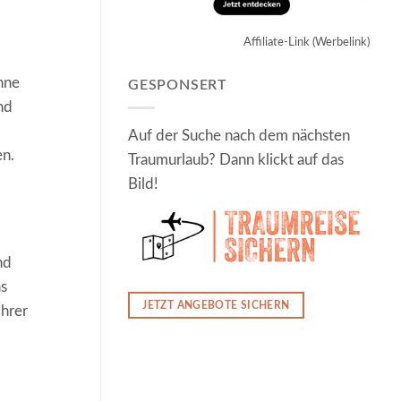
Affiliate-Link (Werbelink)
hne
GESPONSERT
nd
Auf der Suche nach dem nächsten
en.
Traumurlaub? Dann klickt auf das
Bild!
nd
s
JETZT ANGEBOTE SICHERN
Ihrer