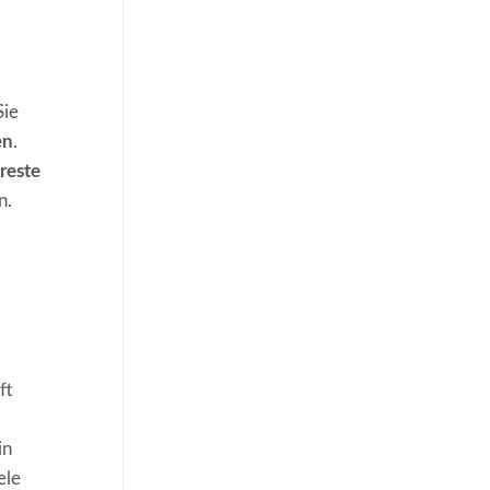
Sie
en
.
reste
n.
ft
in
ele