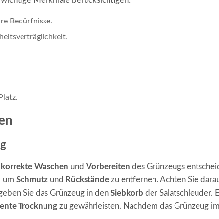
e wichtige Merkmale berücksichtigen:
re Bedürfnisse.
eitsverträglichkeit.
Platz.
zen
ug
s
korrekte Waschen
und
Vorbereiten
des Grünzeugs entschei
, um
Schmutz
und
Rückstände
zu entfernen. Achten Sie darau
geben Sie das Grünzeug in den
Siebkorb
der Salatschleuder. E
ziente Trocknung
zu gewährleisten. Nachdem das Grünzeug im