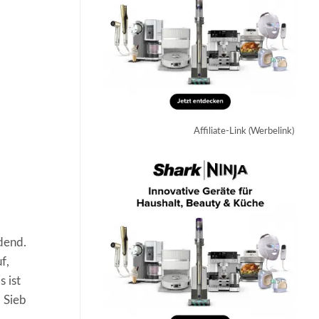
Affiliate-Link (Werbelink)
dend.
f,
s ist
 Sieb