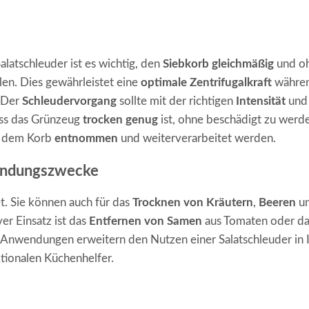
Salatschleuder ist es wichtig, den
Siebkorb gleichmäßig
und o
en. Dies gewährleistet eine
optimale Zentrifugalkraft
währe
 Der
Schleudervorgang
sollte mit der richtigen
Intensität
und
ass das Grünzeug
trocken genug
ist, ohne beschädigt zu werd
s dem Korb
entnommen
und weiterverarbeitet werden.
wendungszwecke
t. Sie können auch für das
Trocknen von Kräutern
,
Beeren
u
er Einsatz ist das
Entfernen von Samen
aus Tomaten oder da
en Anwendungen erweitern den Nutzen einer Salatschleuder in 
tionalen Küchenhelfer.