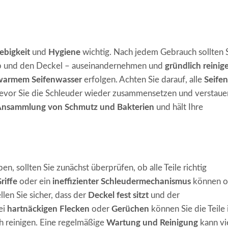
ebigkeit
und
Hygiene
wichtig. Nach jedem Gebrauch sollten 
eb und den Deckel – auseinandernehmen und
gründlich reinig
warmem Seifenwasser
erfolgen. Achten Sie darauf, alle
Seifen
bevor Sie die Schleuder wieder zusammensetzen und verstaue
nsammlung von Schmutz und Bakterien
und hält Ihre
n, sollten Sie zunächst überprüfen, ob alle Teile richtig
riffe
oder ein
ineffizienter Schleudermechanismus
können o
en Sie sicher, dass der
Deckel fest sitzt
und der
ei
hartnäckigen Flecken
oder
Gerüchen
können Sie die Teile 
h reinigen. Eine regelmäßige
Wartung und Reinigung
kann vi