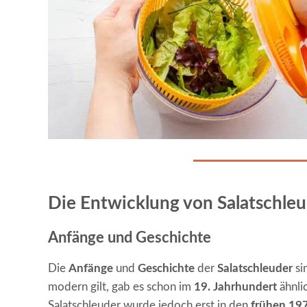
Die Entwicklung von Salatschle
Anfänge und Geschichte
Die
Anfänge
und
Geschichte
der
Salatschleuder
si
modern gilt, gab es schon im
19. Jahrhundert
ähnli
Salatschleuder wurde jedoch erst in den
frühen 19