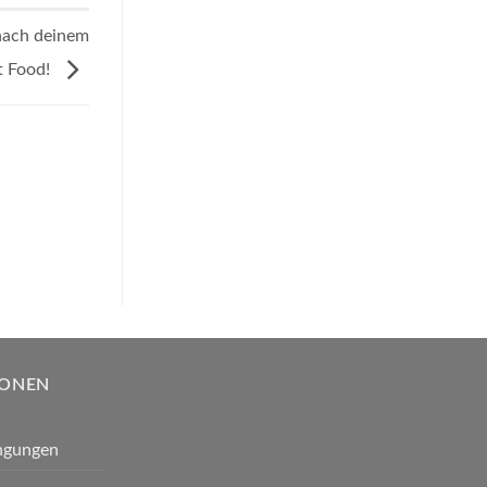
 nach deinem
t Food!
IONEN
ngungen