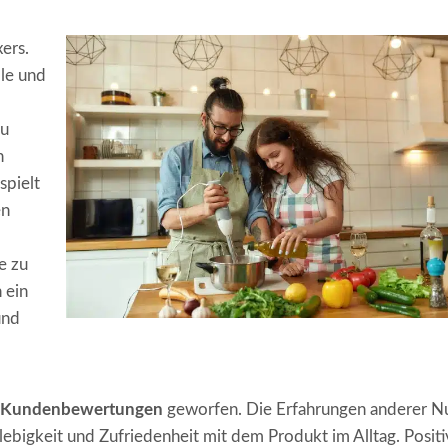
ers.
lle und
zu
n
spielt
en
e zu
 ein
und
Kundenbewertungen
geworfen. Die Erfahrungen anderer N
lebigkeit und Zufriedenheit mit dem Produkt im Alltag. Posit