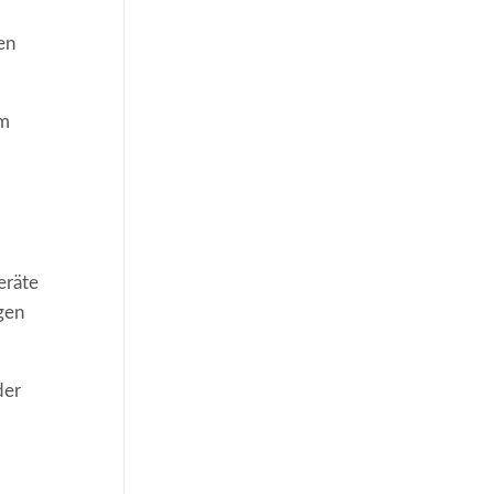
en
im
eräte
gen
der