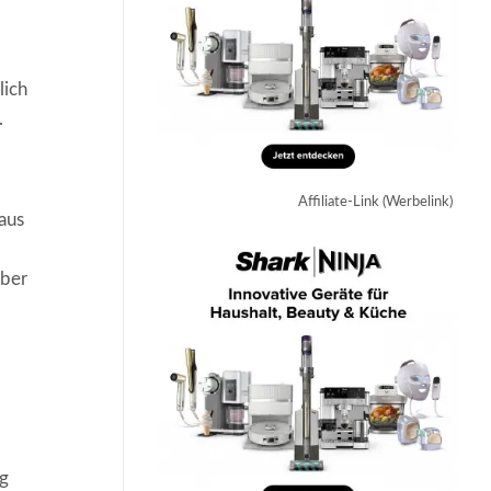
lich
.
Affiliate-Link (Werbelink)
aus
über
ig